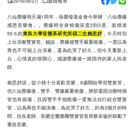
2016/06/27
媒體報導
八仙塵爆明天滿1周年，張榮發基金會今舉辦「八仙塵爆
感恩音樂會」。塵爆時全身燒傷深度2到3度、面積達
55％的
東吳大學音樂系研究所碩二生賴思妤
，今天特別
上台演奏雙簧管。她說，塵爆後雙手嚴重燒傷，一度以為
再也不可能上台演奏，還為此哭了好久，但今天重新上
台，心情真的很開心，感謝塵爆後一路陪伴的家人與老
師。
賴思妤說，從小就十分喜歡音樂，9歲開始學習雙簧管，
但八仙塵爆後，雙手、雙腿嚴重燒傷，肺部還因治療時插
管也有損傷，且因雙手手指燒傷一度無法自行組合雙簧
管，以為再也不能演奏，為此哭了好久，約有2個月的時
間，但在老師、長榮交響樂團雙簧管首席蔡采璇的鼓勵下
重拾音樂。