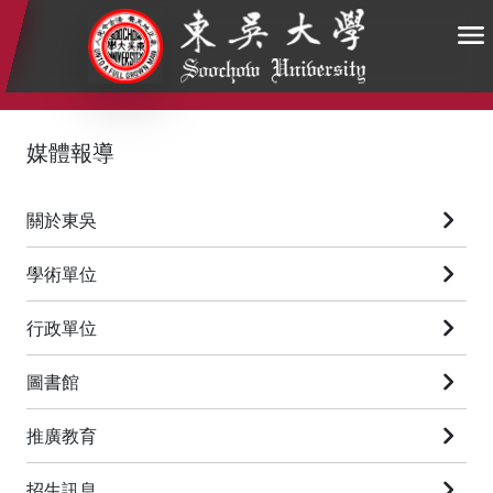
:::
:::
:::
媒體報導
關於東吳
學術單位
行政單位
圖書館
推廣教育
招生訊息