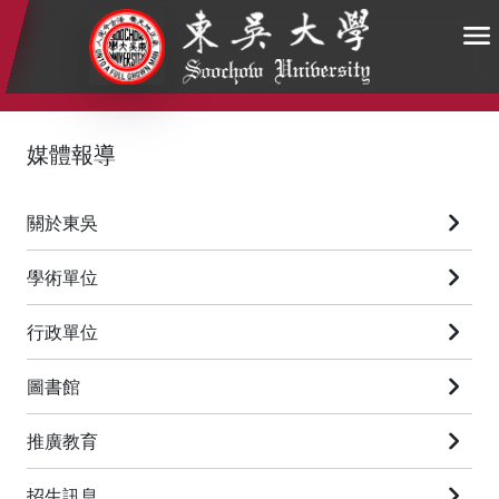
:::
:::
:::
媒體報導
關於東吳
學術單位
行政單位
圖書館
推廣教育
招生訊息