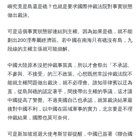
嶼究竟是島還是礁？也就是要求國際仲裁法院對事實狀態
做出裁決。
可是這個事實狀態卻連結到主權。因為如果是礁，就不能
劃出200浬專屬經濟區。若中國在南海只有礁沒有島，九
段線的主權主張就可能崩解。
中國大陸原本沒把仲裁事當真，所以才會祭出「不承認、
不參與、不接受」的三不政策。心想既然常設仲裁法院不
能就主權問題做出裁決，就不必理會。誰知菲律賓以迂為
直，從島與礁的認定著手，間接帶出主權的爭議，這才讓
中國提高了警覺。不過美國自己也承認，就算裁決結果最
後對中國不利，以中國在區域軍事的實力，北京要是不理
仲裁結果，國際也莫可奈何。
可是新加坡巡迴大使考斯甘卻提醒，中國已簽署《聯合國