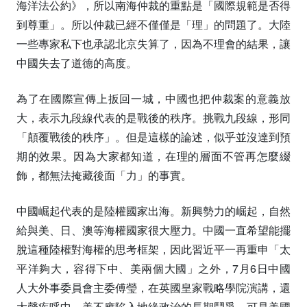
海洋法公約》，所以南海仲裁的重點是「國際規範是否得
到尊重」。所以仲裁已經不僅僅是「理」的問題了。大陸
一些專家私下也承認北京失算了，因為不理會的結果，讓
中國失去了道德的高度。
為了在國際宣傳上扳回一城，中國也把仲裁案的意義放
大，表示九段線代表的是戰後的秩序。挑戰九段線，形同
「顛覆戰後的秩序」。但是這樣的論述，似乎並沒達到預
期的效果。因為大家都知道，在理的層面不管再怎麼綴
飾，都無法掩藏後面「力」的事實。
中國崛起代表的是陸權國家出海。新興勢力的崛起，自然
給與美、日、澳等海權國家很大壓力。中國一直希望能擺
脫這種陸權對海權的思考框架，因此習近平一再重申「太
平洋夠大，容得下中、美兩個大國」之外，7月6日中國
人大外事委員會主委傅瑩，在英國皇家戰略學院演講，還
大聲疾呼中、美不應陷入地緣政治的長期鬥爭。可是美國