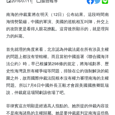
2016/07/11
媒體報導
南海的仲裁案將在明天（12日）公布結果。這段時間南
海情勢緊繃，中國的軍演、美國的巡航相互叫陣，外交上
的攻防更是看得人眼花撩亂。這背後所顯示的，就是理與
力的糾葛。
首先就理的角度來看，北京認為仲裁法庭在所有涉及主權
的問題上都沒有管轄權。而且當初中國簽署《聯合國海洋
法公約》時，早已根據第298條的規定，將海域劃界、歷
史性海灣及所有權爭端等問題，排除在公約強制解決的範
圍之外，故而國際仲裁法院根本沒有權力審理南海的主權
問題。所以7月6日中國外長王毅才會跟美國國務卿凱瑞
說，仲裁庭這場鬧劇該收場了吧。
菲律賓這次明顯是經過高人指點的。她所提的仲裁內容並
不是南海諸島的主權歸屬。她是要仲裁庭判定南海這些島