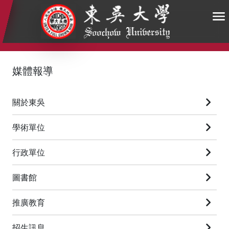
:::
:::
:::
媒體報導
關於東吳
學術單位
行政單位
圖書館
推廣教育
招生訊息