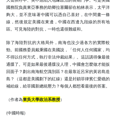
國務院負責東亞事務的助卿拉塞爾卻在柏林表示，太平洋
夠大，並不意味著中國可以憑自己喜好，在中間畫一條
線，然後規定美國在東邊，中國在西邊九段線的所有地
區。可見海陸的對抗，一時也還很難緩和。
除了海陸對抗的大格局外，南海也沒少過各方的實際較
勁。前國務委員戴秉國在美國說，「任何人任何國家，均
不得以任何方式，執行非法仲裁結果」。這話講得像最後
通牒了。可是如果最後通牒沒人理，中國會怎麼做才能扳
回面子？劃出南海航空識別區？在最靠近呂宋的黃岩島造
島？（這都是美國劃下的紅線）還是封鎖菲律賓仁愛礁的
補給線，給菲國新總統壓力？每個人都想看最後的答案。
（作者為
東吳大學政治系教授
）
(中國時報)