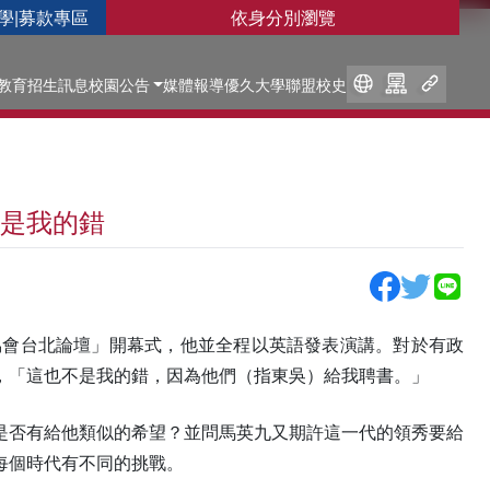
學
|
募款專區
依身分別瀏覽
教育
招生訊息
校園公告
媒體報導
優久大學聯盟
校史
是我的錯
協會台北論壇」開幕式，他並全程以英語發表演講。對於有政
，「這也不是我的錯，因為他們（指東吳）給我聘書。」
是否有給他類似的希望？並問馬英九又期許這一代的領秀要給
每個時代有不同的挑戰。