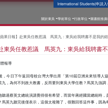
International Students
|
申請入
關於東吳
學術單位
行政單位
圖書館
推廣
蘋果日報】赴東吳任教惹議 馬英九：東吳給我聘書不是我的錯
赴東吳任教惹議 馬英九：東吳給我聘書不
媒體報導
後，今日下午返回母校台灣大學出席「第10屆亞洲未來領導人
英九，為何不到政大教書，反而要到東吳大學任教？馬英九強調
她聽過蔡英文總統演講覺得很有希望，而當年蔣經國當總統時，
？馬英九聽完後僅表示，這個太複雜了，很難回答這件事，因為