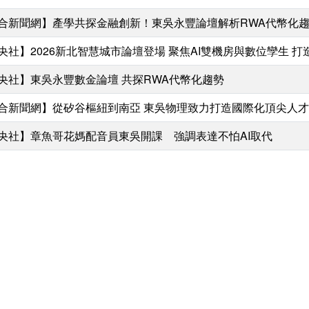
合新聞網】產學共探金融創新！東吳永豐論壇解析RWA代幣化趨
央社】2026新北智慧城市論壇登場 聚焦AI雙機房與數位孿生 
央社】東吳永豐數金論壇 共探RWA代幣化趨勢
合新聞網】從矽谷樞紐到南亞 東吳物理致力打造國際化頂尖人才
央社】章魚哥花媽配音員東吳開課 強調表達不怕AI取代