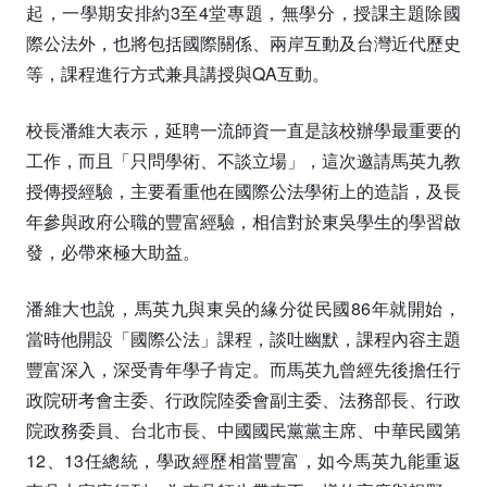
起，一學期安排約3至4堂專題，無學分，授課主題除國
際公法外，也將包括國際關係、兩岸互動及台灣近代歷史
等，課程進行方式兼具講授與QA互動。
校長潘維大表示，延聘一流師資一直是該校辦學最重要的
工作，而且「只問學術、不談立場」，這次邀請馬英九教
授傳授經驗，主要看重他在國際公法學術上的造詣，及長
年參與政府公職的豐富經驗，相信對於東吳學生的學習啟
發，必帶來極大助益。
潘維大也說，馬英九與東吳的緣分從民國86年就開始，
當時他開設「國際公法」課程，談吐幽默，課程內容主題
豐富深入，深受青年學子肯定。而馬英九曾經先後擔任行
政院研考會主委、行政院陸委會副主委、法務部長、行政
院政務委員、台北市長、中國國民黨黨主席、中華民國第
12、13任總統，學政經歷相當豐富，如今馬英九能重返