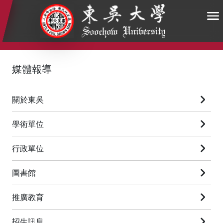
:::
:::
:::
媒體報導
關於東吳
學術單位
行政單位
圖書館
推廣教育
招生訊息