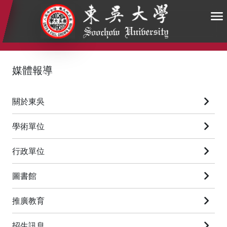
:::
:::
:::
媒體報導
關於東吳
學術單位
行政單位
圖書館
推廣教育
招生訊息