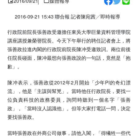
2016/09/21
媒體報導
2016-09-21 15:43 聯合報 記者陳宛茜╱即時報導
行政院前院長張善政受邀擔任東吳大學巨量資料管理學院
講座講授兼榮譽院長。今天下午舉行的聘任記者會上，將
張善政拉進內閣的行政院前院長陳冲受邀致詞。兩位前後
任院長碰面，陳冲最想向張善政說的一句話，竟然是「抱
歉」。
陳冲表示，張善政從2012年2月開始「少年PI的奇幻漂
流」，他是「主謀與幫兇」。當時他任行政院長，要找一
位負責科技的政務委員，詢問時聽到一個名字「張善
政」，「當時沒人認識他」。但等大家打電話一問，決定
要找張善政。
當時張善政在外商公司做事，請他入閣，「得犧牲一些代