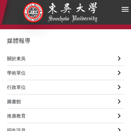
:::
:::
:::
媒體報導
關於東吳
學術單位
行政單位
圖書館
推廣教育
招生訊息