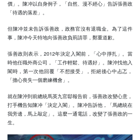
價」。陳冲以自身例子，「自然、漫不經心」告訴張善政
「待遇的落差」。
但陳冲並未告訴張善政，政務官沒有退職金。為了這件
事，陳冲今天特地向張善政負荊請罪，鄭重道歉。
張善政則表示，2012年決定入閣前，「心中掙扎」。當
時他任職外商公司，「工作輕鬆、待遇好」。陳沖找他入
閣時，第一次他回覆「不想接受」，拒絕後心中忐忑，
「擔心喪失一個磨練機會」。
就在陳沖到前總統馬英九官邸報告前，張善政改變心意，
打手機告知陳冲「決定入閣」。陳冲告訴他，「馬總統在
我旁邊，馬上敲定」。這麼一通電話，改變了張善政的一
生。