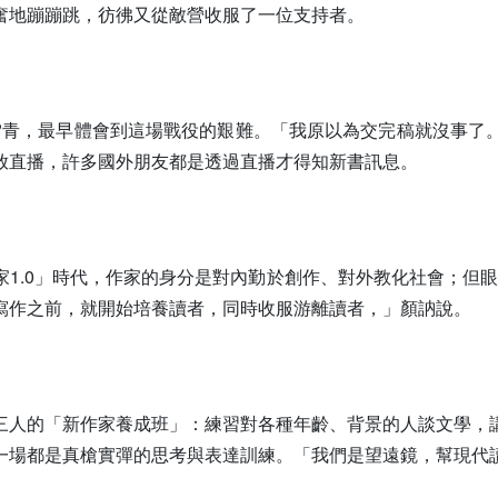
奮地蹦蹦跳，彷彿又從敵營收服了一位支持者。
?青，最早體會到這場戰役的艱難。「我原以為交完稿就沒事了
放直播，許多國外朋友都是透過直播才得知新書訊息。
家1.0」時代，作家的身分是對內勤於創作、對外教化社會；但眼
寫作之前，就開始培養讀者，同時收服游離讀者，」顏訥說。
三人的「新作家養成班」：練習對各種年齡、背景的人談文學，
一場都是真槍實彈的思考與表達訓練。「我們是望遠鏡，幫現代