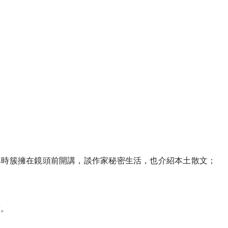
準時簇擁在鏡頭前開講，談作家秘密生活，也介紹本土散文；
意。