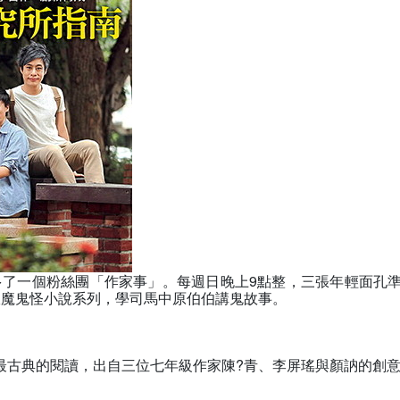
多了一個粉絲團「作家事」。每週日晚上9點整，三張年輕面孔
妖魔鬼怪小說系列，學司馬中原伯伯講鬼故事。
最古典的閱讀，出自三位七年級作家陳?青、李屏瑤與顏訥的創