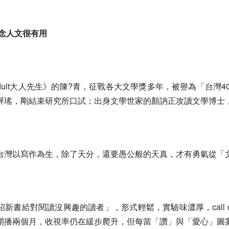
明念人文很有用
Adult大人先生》的陳?青，征戰各大文學獎多年，被譽為「台
屏瑤，剛結束研究所口試；出身文學世家的顏訥正攻讀文學博士
台灣以寫作為生，除了天分，還要愚公般的天真，才有勇氣從「
新書給對閱讀沒興趣的讀者」，形式輕鬆，實驗味濃厚，call
開播兩個月，收視率仍在緩步爬升，但每當「讚」與「愛心」圖