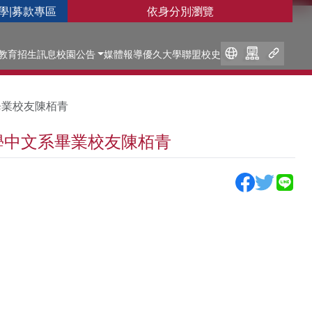
學
|
募款專區
依身分別瀏覽
教育
招生訊息
校園公告
媒體報導
優久大學聯盟
校史
畢業校友陳栢青
大學中文系畢業校友陳栢青