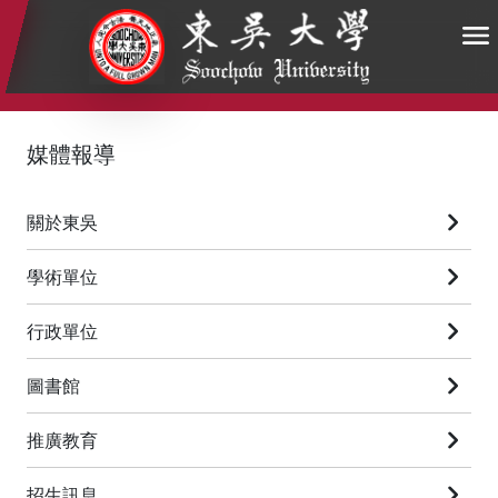
:::
:::
:::
媒體報導
關於東吳
學術單位
行政單位
圖書館
推廣教育
招生訊息