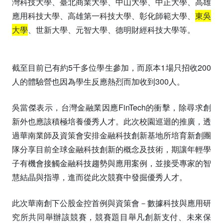
灣科技大學、臺北商業大學、中山大學、中正大學、高雄
應用科技大學、高雄第一科技大學、彰化師範大學、
東吳
大學
、世新大學、元智大學、德明財經科技大學等。
截至目前已有約5千多位學生參加，而原本1場只招收200
人的體驗營也因為學生反應熱烈而加收到300人。
吳當傑表示，台灣金融業因應FinTech的衝擊，除尋求創
新外也應該積極培養優秀人才。此次校園巡迴的推廣，透
過華南業師及資策會安排金融科技創新基地所培育新創團
隊分享目前全球金融科技創新的概念及技術，期讓年輕學
子有機會接觸金融科技趨勢與應用案例，並接受專家的智
慧結晶與指導，進而從此次競賽中發掘優秀人才。
此次華南創下公股金控首例與資策會－數據科技與應用研
究所共同舉辦該競賽，競賽題目舉凡創新支付、未來保