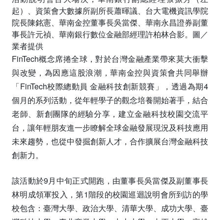
起）、資策會大數據所副所長蕭暉議、台大電機資訊學院
院長陳銘憲、華南金控董事長吳當傑、華南永昌證券副董
事長許元禎、華南銀行數位金融部經理許柏林合影。圖／
業者提供
FinTech概念席捲全球，對於台灣金融產業帶來莫大衝擊
與改變，為因應這股浪潮，華南金控與資策會共同舉辦
「FinTech校際總動員 金融科技創新競賽」，透過為期4
個月的系列活動，從年輕學子的觀念培養開始著手，結合
老師、新創團隊的經驗分享，建立金融科技校園交流平
台，讓年輕朋友進一步瞭解全球金融發展現況及科技應用
未來趨勢，也從中發掘創新人才，合作擴展台灣金融科技
創新力。
該活動於9月中旬正式開跑，由董事長吳當傑及副董事長
林明成領軍投入，第1階段的校園巡迴說明會所到訪的學
校包含：臺灣大學、政治大學、清華大學、成功大學、臺