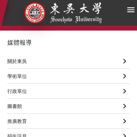
:::
:::
:::
媒體報導
關於東吳
學術單位
行政單位
圖書館
推廣教育
招生訊息