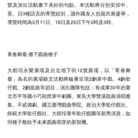
覽及演出活動畫下美好的句點。本活動將分別安排中、
英、日3種語言的導覽組別，讓外國友人也能共襄盛舉，
導覽時間為3月11日、18日及25日下午2時及3時。
青春舞臺 撒下戲曲種子
大稻埕永樂廣場及台北地下街12號廣場，以「青春舞
臺」為名的廣場藝文活動將輪番呈現2齣掌中戲、4齣歌
仔戲、2齣崑曲等節目，演出團隊包括：有成軍30年的臺
北市平等國小巧宛然掌中劇團、東吳大學雙溪崑曲清唱雅
集、不貳偶劇、國立臺灣戲曲學院、政治大學歌仔戲社、
師範大學歌仔戲社、大稻埕青年歌仔戲團等新秀演員，如
同種子般給予未來戲曲萌芽的新契機。