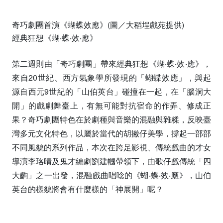
奇巧劇團首演《蝴蝶效應》(圖／大稻埕戲苑提供)
經典狂想《蝴‧蝶‧效‧應》
第二週則由「奇巧劇團」帶來經典狂想《蝴‧蝶‧效‧應》，
來自20世紀、西方氣象學所發現的「蝴蝶效應」，與起
源自西元9世紀的「山伯英台」碰撞在一起，在「腦洞大
開」的戲劇舞臺上，有無可能對抗宿命的作弄、修成正
果？奇巧劇團特色在於劇種與音樂的混融與雜糅，反映臺
灣多元文化特色，以屬於當代的胡撇仔美學，撐起一部部
不同風貌的系列作品，本次在跨足影視、傳統戲曲的才女
導演李珞晴及鬼才編劇劉建幗帶領下，由歌仔戲傳統「四
大齣」之一出發，混融戲曲唱唸的《蝴‧蝶‧效‧應》，山伯
英台的樣貌將會有什麼樣的「神展開」呢？