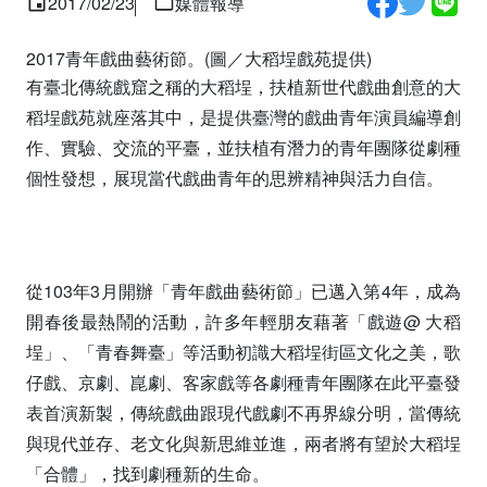
2017/02/23
媒體報導
2017青年戲曲藝術節。(圖／大稻埕戲苑提供)
有臺北傳統戲窟之稱的大稻埕，扶植新世代戲曲創意的大
稻埕戲苑就座落其中，是提供臺灣的戲曲青年演員編導創
作、實驗、交流的平臺，並扶植有潛力的青年團隊從劇種
個性發想，展現當代戲曲青年的思辨精神與活力自信。
從103年3月開辦「青年戲曲藝術節」已邁入第4年，成為
開春後最熱鬧的活動，許多年輕朋友藉著「戲遊@ 大稻
埕」、「青春舞臺」等活動初識大稻埕街區文化之美，歌
仔戲、京劇、崑劇、客家戲等各劇種青年團隊在此平臺發
表首演新製，傳統戲曲跟現代戲劇不再界線分明，當傳統
與現代並存、老文化與新思維並進，兩者將有望於大稻埕
「合體」，找到劇種新的生命。