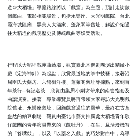
遊＠大稻埕」導覽路線將以「戲窟」為主題，預計走訪數
個戲曲、電影相關場景，包括永樂座、大光明戲院、台北
霞海城隍廟、黑美人大酒家、蓬萊閣等舊址，解說介紹過
往大稻埕的戲院歷史及傳統戲曲等娛樂活動。
行程以大稻埕戲苑曲藝場，觀賞臺北木偶劇團演出精緻小
戲《定海神針》為起點，欣賞最道地的掌中技藝，接著沿
屈臣氏大藥房、六館街洋樓、蓬萊閣舊址等據點，來到百
年茶行─有記名茶，欣賞由集思小劇坊帶來的南管指套及
曲譜演奏。接著，專業導覽員將再帶領大家尋訪大光明戲
院舊址、永樂座舊址，回顧戲窟過往的風華，最終在古意
盎然的納豆劇場，觀賞由臺北市藝文推廣處大稻埕青年歌
仔戲團的青年演員帶來的《戲牡丹》，在生、旦活潑機智
的「答嘴鼓」，以及「以藥名入戲」的巧妙對白中，為導