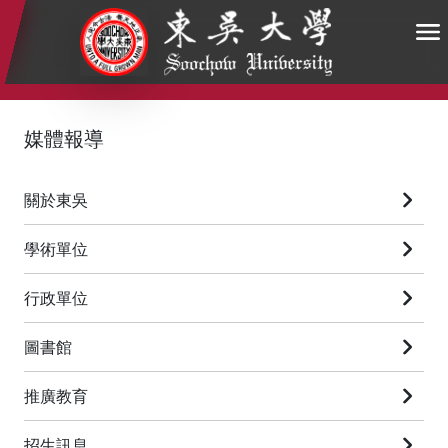
:::
:::
:::
媒體報導
關於東吳
學術單位
行政單位
圖書館
推廣教育
招生訊息