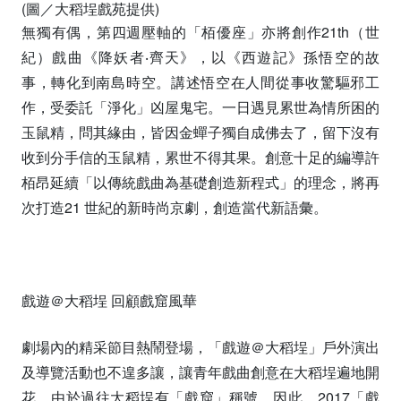
(圖／大稻埕戲苑提供)
無獨有偶，第四週壓軸的「栢優座」亦將創作21th（世
紀）戲曲《降妖者‧齊天》，以《西遊記》孫悟空的故
事，轉化到南島時空。講述悟空在人間從事收驚驅邪工
作，受委託「淨化」凶屋鬼宅。一日遇見累世為情所困的
玉鼠精，問其緣由，皆因金蟬子獨自成佛去了，留下沒有
收到分手信的玉鼠精，累世不得其果。創意十足的編導許
栢昂延續「以傳統戲曲為基礎創造新程式」的理念，將再
次打造21 世紀的新時尚京劇，創造當代新語彙。
戲遊＠大稻埕 回顧戲窟風華
劇場內的精采節目熱鬧登場，「戲遊＠大稻埕」戶外演出
及導覽活動也不遑多讓，讓青年戲曲創意在大稻埕遍地開
花。由於過往大稻埕有「戲窟」稱號。因此，2017「戲