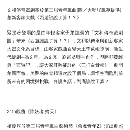
文和傳奇戲劇團於第三屆青年戲曲(圖／大稻埕戲苑提供)
創新客家大戲《西遊誰說了算！？》
緊接著登場的是由年輕客家子弟擔綱的「文和傳奇戲劇
團」帶來《西遊誰說了算！？》，文和以傳承與創新客家
大戲文化為目標，由客家戲曲百變天王李菄峻導演、新生
代編劇─馮文星、馮文亮、劉富丞聯手創作，即將顛覆經
典「西遊記」，讓大家耳熟能詳的《三打白骨精》一劇開
創新面貌，美艷的白骨精這次設了個局，讓悟空面臨到前
所未有的困境與挑戰，各說各話，到底誰說了算？
21th戲曲《降妖者‧齊天》
栢優座於第三屆青年戲曲藝術節《惡虎青年Z》演出劇照