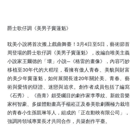
爵士歌仔調《美男子竇蓮魁》
耽美小說將首次搬上戲曲舞臺！3月4日至5日，藝術節首
周登場的爵士歌仔調《美男子竇蓮魁》，改編自唯美主義
小說家王爾德的「壞」小說─《格雷的畫像》，內容巧妙
移植至30年代的大稻埕，看擁有傲人青春、美貌與財富
的美少年竇蓮魁，如何展開長達20年關於美、青春、藝
術與愛情的辯證、迷戀與追求。創作者成員包括了編寫
《石秀》、《燕青》頗受矚目的劇作家李季紋、新銳音樂
家柯智豪、多媒體動畫高手楊崧正及春美歌劇團極力栽培
的青春小生孫凱琳等人，組成的「正在動映有限公司」，
強調跨領域專業長才共同合作，共築創作平臺。