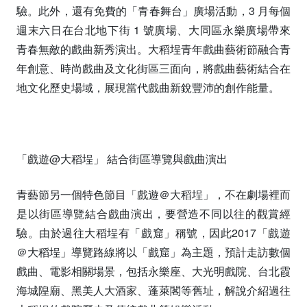
驗。此外，還有免費的「青春舞台」廣場活動，3 月每個
週末六日在台北地下街 1 號廣場、大同區永樂廣場帶來
青春無敵的戲曲新秀演出。大稻埕青年戲曲藝術節融合青
年創意、時尚戲曲及文化街區三面向，將戲曲藝術結合在
地文化歷史場域，展現當代戲曲新銳豐沛的創作能量。
「戲遊@大稻埕」 結合街區導覽與戲曲演出
青藝節另一個特色節目「戲遊＠大稻埕」，不在劇場裡而
是以街區導覽結合戲曲演出，要營造不同以往的觀賞經
驗。由於過往大稻埕有「戲窟」稱號，因此2017「戲遊
＠大稻埕」導覽路線將以「戲窟」為主題，預計走訪數個
戲曲、電影相關場景，包括永樂座、大光明戲院、台北霞
海城隍廟、黑美人大酒家、蓬萊閣等舊址，解說介紹過往