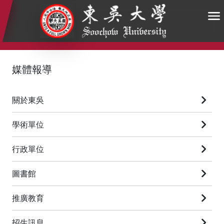
:::
:::
:::
媒體報導
關於東吳
學術單位
行政單位
圖書館
推廣教育
招生訊息