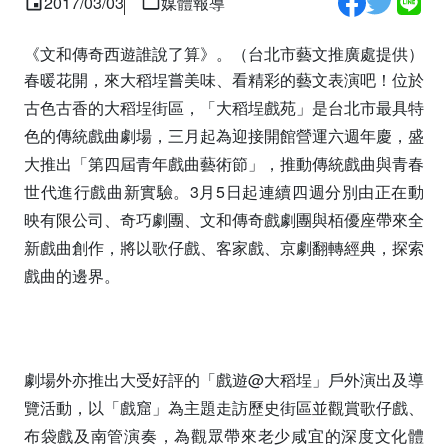
2017/03/03
媒體報導
《文和傳奇西遊誰說了算》。（台北市藝文推廣處提供）
春暖花開，來大稻埕嘗美味、看精彩的藝文表演吧！位於
古色古香的大稻埕街區，「大稻埕戲苑」是台北市最具特
色的傳統戲曲劇場，三月起為迎接開館營運六週年慶，盛
大推出「第四屆青年戲曲藝術節」，推動傳統戲曲與青春
世代進行戲曲新實驗。3月5日起連續四週分別由正在動
映有限公司、奇巧劇團、文和傳奇戲劇團與栢優座帶來全
新戲曲創作，將以歌仔戲、客家戲、京劇翻轉經典，探索
戲曲的邊界。
劇場外亦推出大受好評的「戲遊@大稻埕」戶外演出及導
覽活動，以「戲窟」為主題走訪歷史街區並觀賞歌仔戲、
布袋戲及南管演奏，為觀眾帶來老少咸宜的深度文化體