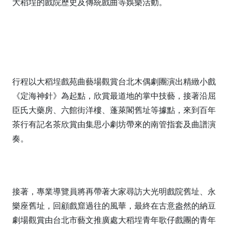
大稻埕的戲院歷史及傳統戲曲等娛樂活動。
行程以大稻埕戲苑曲藝場觀賞台北木偶劇團演出精緻小戲
《定海神針》為起點，欣賞最道地的掌中技藝，接著沿屈
臣氏大藥房、六館街洋樓、蓬萊閣舊址等據點，來到百年
茶行有記名茶欣賞由集思小劇坊帶來的南管指套及曲譜演
奏。
接著，專業導覽員將再帶著大家尋訪大光明戲院舊址、永
樂座舊址，回顧戲窟過往的風華，最終在古意盎然的納豆
劇場觀賞由台北市藝文推廣處大稻埕青年歌仔戲團的青年