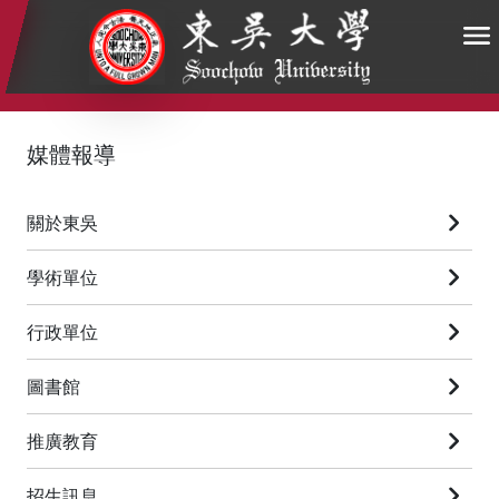
:::
:::
:::
媒體報導
關於東吳
學術單位
行政單位
圖書館
推廣教育
招生訊息