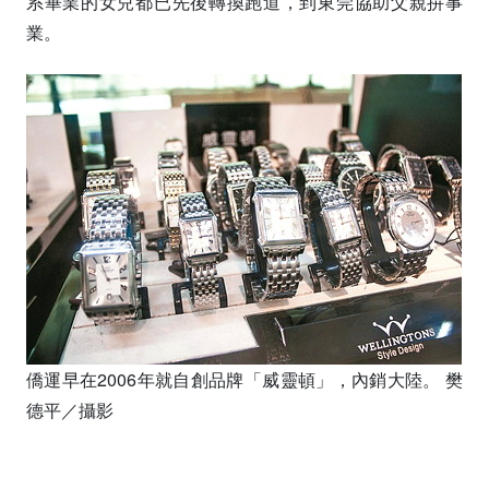
系畢業的女兒都已先後轉換跑道，到東莞協助父親拚事
業。
僑運早在2006年就自創品牌「威靈頓」，內銷大陸。 樊
德平／攝影