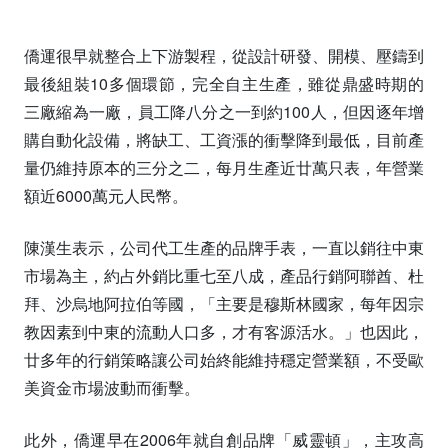
僑運很早就整合上下游製程，從設計研發、開模、壓鑄到
最後組裝10多個環節，完全自主生產，雖從鼎盛時期的
三廠縮為一廠，員工降八分之一到約100人，但因逐年增
購自動化設備，將缺工、工資漲的衝擊降到最低，目前產
量仍維持原本的三分之二，每月生產近廿萬只表，年營業
額近6000萬元人民幣。
陳漢生表示，公司代工生產的品牌手表，一直以銷往中東
市場為主，約占外銷比重七至八成，產品行銷阿聯酋、杜
拜、沙烏地阿拉伯等國，「主要是穆斯林國家，每年因宗
教因素到中東的流動人口多，才有客源活水。」也因此，
廿多年的行銷策略讓公司始終能維持穩定營業額，不受歐
美資金市場波動而衝擊。
此外，僑運早在2006年就自創品牌「威靈頓」，主攻高