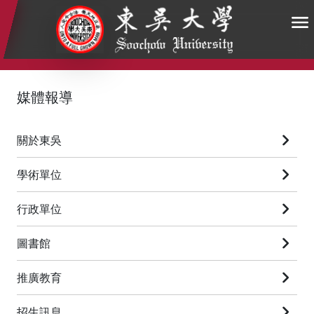
:::
:::
:::
媒體報導
關於東吳
學術單位
行政單位
圖書館
推廣教育
招生訊息