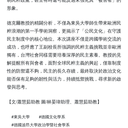
形象。
德克爾教授的精闢分析，不僅為東吳大學師生帶來歐洲民
粹浪潮的第一手學術洞察，更揭示了「公民文化」在守護
民主制度中的核心地位。本次講座不僅是跨國學術交流的
成功，也呼應了王副校長所強調的民粹主義挑戰並非歐洲
獨有，台灣社會同樣需要培養深厚的民主素養。教授的見
解提醒所有與會者，面對全球民粹主義的興起，僅靠制度
性的防禦還不夠，民主的長久存續，最終取決於政治文化
能否保有足夠的韌性與活力，持續抵禦挑戰，尋求新的啟
發與思考。
【文/蕭慧茹助教 圖/林晏瑋助理、蕭慧茹助教】
#東吳大學
#德國文化學系
#德國波昂大學政治學暨社會學系