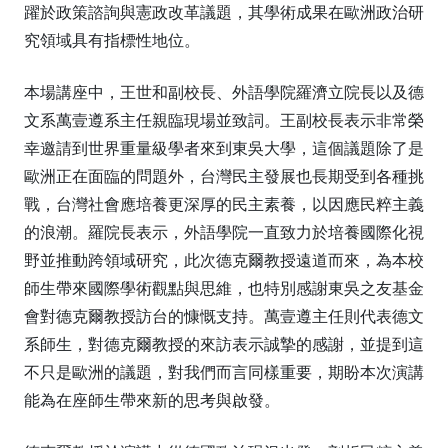
躍於政策諮詢與憲政改革議題，其學術成果在歐洲政治研
究領域具有指標性地位。
本場講座中，王世和副校長、外語學院羅濟立院長以及德
文系萬壹遵系主任親臨現場並致詞。王副校長表示非常榮
幸邀請到世界重量級學者來到東吳大學，這個議題除了是
歐洲正在面臨的問題外，台灣民主發展也長期受到各種挑
戰，台灣社會應培養更深厚的民主素養，以因應民粹主義
的浪潮。羅院長表示，外語學院一直致力於培養國際化視
野並推動跨領域研究，此次德克爾教授遠道而來，為本校
師生帶來國際學術觀點與思維，也特別感謝東吳之友基金
會對德克爾教授訪台的慷慨支持。萬壹遵主任則代表德文
系師生，對德克爾教授的來訪表示誠摯的感謝，並提到這
不只是歐洲的議題，對我們而言同樣重要，期盼本次演講
能為在座師生帶來新的思考與啟發。