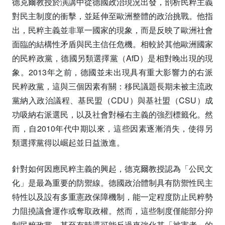
德克爾教授於演講中從德國政治現況出發，剖析民粹主義
對民主制度的衝擊，並延伸至歐洲整體的政治挑戰。他指
出，民粹主義並非單一國家的現象，而是反映了歐洲社會
面臨的結構性矛盾與民主信任危機。相較於其他歐洲國家
的民粹政黨，德國另類選擇黨（AfD）是相對晚出現的現
象。2013年之前，德國並未出現具有重大影響力的右派
民粹政黨，這與三個因素有關：移民議題長期未被主流政
黨納入政治議程、基民盟（CDU）與基社盟（CSU）成
功吸納右派選民，以及社會對極右主義的強烈標籤化。然
而，自2010年代中期以來，這些因素逐漸消失，使得另
類選擇黨得以崛起並日益激進。
針對如何因應民粹主義的興起，德克爾教授認為「公民文
化」是最為重要的防禦線。德國政治體制具有防禦性民主
特性以及設有多重憲政保障機制，能一定程度防止民粹勢
力阻撓議會運作或奪取政權。然而，這些制度僅能部分抑
制民粹政黨，甚至有時還可能反過來強化其「被害者」的