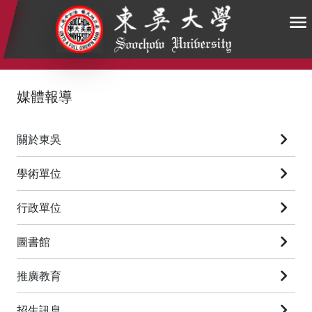
:::
:::
:::
媒體報導
關於東吳
學術單位
行政單位
圖書館
推廣教育
招生訊息