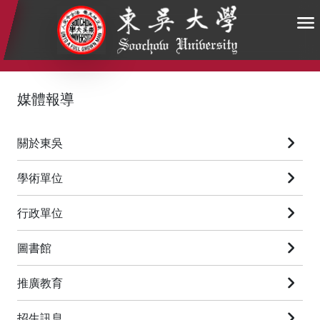
:::
:::
:::
媒體報導
關於東吳
學術單位
行政單位
圖書館
推廣教育
招生訊息