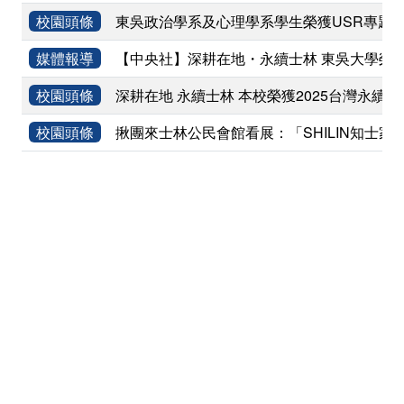
校園頭條
東吳政治學系及心理學系學生榮獲USR專題
媒體報導
【中央社】深耕在地・永續士林 東吳大學榮獲2
校園頭條
深耕在地 永續士林 本校榮獲2025台灣永續
校園頭條
揪團來士林公民會館看展：「SHILIN知士