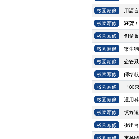
校園頭條
用語言
校園頭條
狂賀！
校園頭條
創業菁
校園頭條
微生物
校園頭條
企管系
校園頭條
師培校
校園頭條
「30
校園頭條
運用科
校園頭條
慎終追
校園頭條
衝出台
校園頭條
東吳國