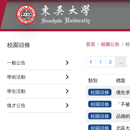
:::
:::
:::
校園頭條
首頁
校園公告
校
1
2
...
一般公告
學術活動
類別
標題
學生活動
校園頭條
僑生求
校園頭條
「不被
徵才公告
校園頭條
品德的
校園頭條
北區大