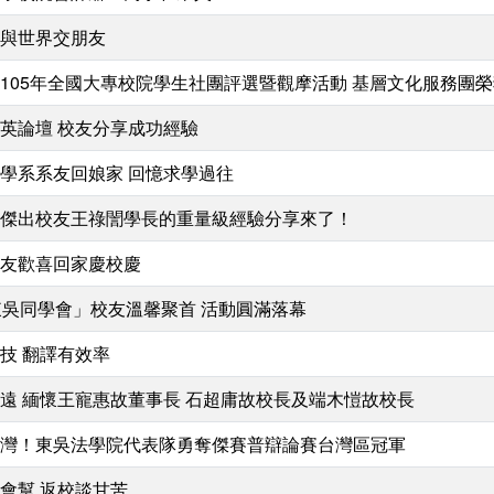
與世界交朋友
105年全國大專校院學生社團評選暨觀摩活動 基層文化服務團
英論壇 校友分享成功經驗
學系系友回娘家 回憶求學過往
傑出校友王祿誾學長的重量級經驗分享來了！
友歡喜回家慶校慶
東吳同學會」校友溫馨聚首 活動圓滿落幕
技 翻譯有效率
遠 緬懷王寵惠故董事長 石超庸故校長及端木愷故校長
灣！東吳法學院代表隊勇奪傑賽普辯論賽台灣區冠軍
會幫 返校談甘苦