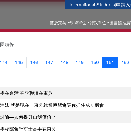
International Students
|
申請入
關於東吳
學術單位
行政單位
圖書館
推廣
園頭條
144
145
146
147
148
149
150
151
152
學在台灣 春季聯誼在東吳
淘汰 就是現在」東吳就業博覽會讓你抓住成功機會
討論—如何提升自我價值？
學校院會計辯士高手在東吳