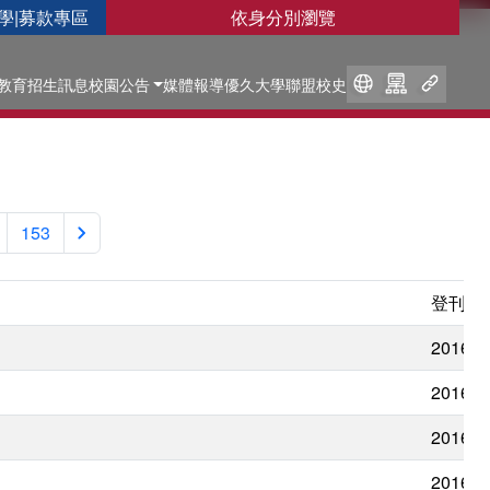
學
|
募款專區
依身分別瀏覽
教育
招生訊息
校園公告
媒體報導
優久大學聯盟
校史
153
登刊日
2016/0
2016/0
2016/0
2016/0