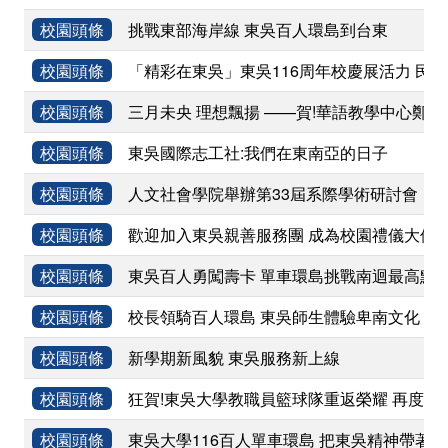
校園頭條
挑戰東部海岸線 東吳百人環島到台東
校園頭條
「精彩在東吳」東吳116周年校慶展活力 民
校園頭條
三月未央 理想飄揚 ——賀!華語教學中心鄭
校園頭條
東吳國際志工社:我們在東南亞的日子
校園頭條
人文社會學院舉辦第33屆系際學術研討會 「
校園頭條
歡迎加入東吳親善服務團 成為校園禮儀大使
校園頭條
東吳百人勇闖壽卡 單車環島挑戰南迴最高點
校園頭條
校長領騎百人環島 東吳師生體驗卑南文化
校園頭條
新學期新風貌 東吳服務新上線
校園頭條
狂賀!東吳大學教職員籃球隊重返榮耀 再度勇
校園頭條
東吳大學116百人單車環島 把東吳精神帶著走