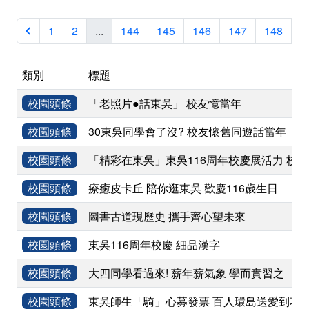
1
2
...
144
145
146
147
148
1
類別
標題
校園頭條
「老照片●話東吳」 校友憶當年
校園頭條
30東吳同學會了沒? 校友懷舊同遊話當年
校園頭條
「精彩在東吳」東吳116周年校慶展活力 校友
校園頭條
療癒皮卡丘 陪你逛東吳 歡慶116歲生日
校園頭條
圖書古道現歷史 攜手齊心望未來
校園頭條
東吳116周年校慶 細品漢字
校園頭條
大四同學看過來! 薪年薪氣象 學而實習之
校園頭條
東吳師生「騎」心募發票 百人環島送愛到花