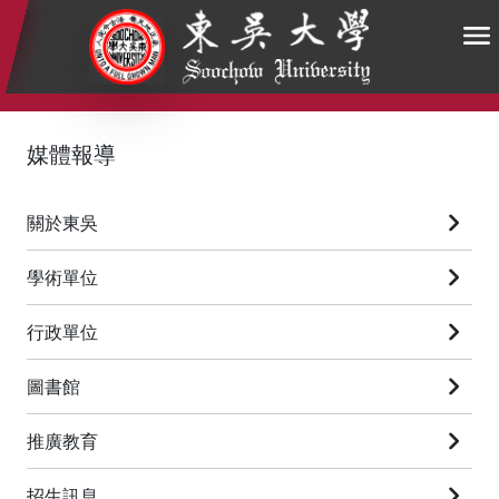
:::
:::
:::
媒體報導
關於東吳
學術單位
行政單位
圖書館
推廣教育
招生訊息