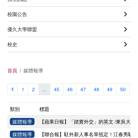
校園公告
優久大學聯盟
校史
首頁
媒體報導
1
2
...
45
46
47
48
49
50
5
類別
標題
媒體報導
【蘋果日報】「踏實外交」的英文 /東吳大
媒體報導
【聯合報】駐外新人事名單抵定！江春男駐星