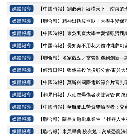
媒體報導
【中國時報】劉必榮》縱橫天下－南海的理與
媒體報導
【聯合報】精神出軌算劈腿！大學生變保守/
媒體報導
【中國時報】東吳調查大學生愛情觀劈腿認定
媒體報導
【中國時報】長知識不用花大錢沖繩夢幻留學
媒體報導
【聯合報】名家觀點／當管制遇到創新—談Ub
媒體報導
【經濟日報】張錫掌投信投顧公會/東吳大學
媒體報導
【中國時報】莫斯科國際電影節台片審判吸睛
媒體報導
【蘋果日報】八仙塵爆傷者吹雙簧管 向燒傷
媒體報導
【中國時報】華航罷工勞資雙輸學者：交通部
媒體報導
【聯合報】陳長文勉勵畢業生 「找尋人生的
媒體報導
【聯合報】東吳畢典 校友勉：勿成恐龍法官