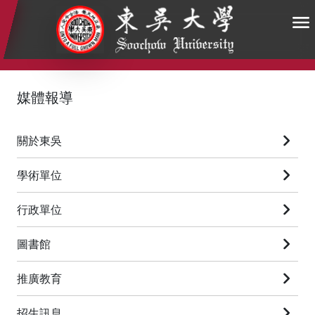
:::
:::
:::
媒體報導
關於東吳
學術單位
行政單位
圖書館
推廣教育
招生訊息