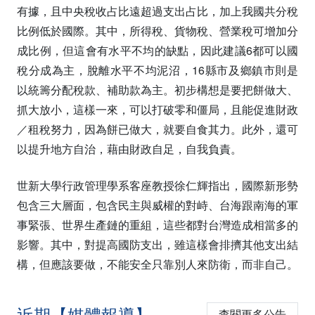
有據，且中央稅收占比遠超過支出占比，加上我國共分稅
比例低於國際。其中，所得稅、貨物稅、營業稅可增加分
成比例，但這會有水平不均的缺點，因此建議6都可以國
稅分成為主，脫離水平不均泥沼，16縣市及鄉鎮市則是
以統籌分配稅款、補助款為主。初步構想是要把餅做大、
抓大放小，這樣一來，可以打破零和僵局，且能促進財政
／租稅努力，因為餅已做大，就要自食其力。此外，還可
以提升地方自治，藉由財政自足，自我負責。
世新大學行政管理學系客座教授徐仁輝指出，國際新形勢
包含三大層面，包含民主與威權的對峙、台海跟南海的軍
事緊張、世界生產鏈的重組，這些都對台灣造成相當多的
影響。其中，對提高國防支出，雖這樣會排擠其他支出結
構，但應該要做，不能安全只靠別人來防衛，而非自己。
近期【媒體報導】
查閱更多公告