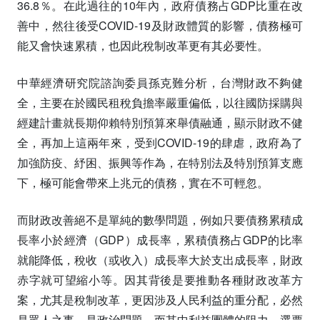
36.8％。在此過往的10年內，政府債務占GDP比重在改
善中，然往後受COVID-19及財政體質的影響，債務極可
能又會快速累積，也因此稅制改革更有其必要性。
中華經濟研究院諮詢委員孫克難分析，台灣財政不夠健
全，主要在於國民租稅負擔率嚴重偏低，以往國防採購與
經建計畫就長期仰賴特別預算來舉債融通，顯示財政不健
全，再加上這兩年來，受到COVID-19的肆虐，政府為了
加強防疫、紓困、振興等作為，在特別法及特別預算支應
下，極可能會帶來上兆元的債務，實在不可輕忽。
而財政改善絕不是單純的數學問題，例如只要債務累積成
長率小於經濟（GDP）成長率，累積債務占GDP的比率
就能降低，稅收（或收入）成長率大於支出成長率，財政
赤字就可望縮小等。因其背後是要推動各種財政改革方
案，尤其是稅制改革，更因涉及人民利益的重分配，必然
是眾人之事，是政治問題。而其中利益團體的阻力、選票