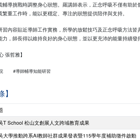
或輔導挑戰時調整身心狀態。羅講師表示，正念呼吸不僅有助於
或繁重工作時，能以更穩定、專注的狀態提供陪伴與支持。
研習內容貼近導師工作實務，所學的放鬆技巧及正念呼吸方法皆
能力，師長得以維持良好的身心狀態，並以更充沛的能量持續發
中心 張哲雅】
院
#導師輔導知能研習
條】
題
吳T School 松山文創展人文跨域教育成果
吳大學推動跨系AI教師社群成果發表暨115學年度補助徵件啟動