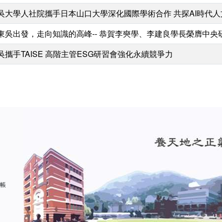
吳大學人社院攜手日本山口大學深化國際學術合作 共探AI時代
東吳出發，走向知識的高峰-- 恭賀李奭學、李建良學長榮膺中央
吳攜手TAISE 高階主管ESG研習會強化永續競爭力
 帳