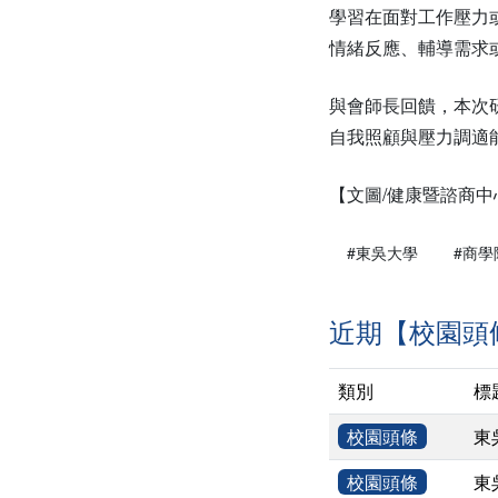
學習在面對工作壓力
情緒反應、輔導需求
與會師長回饋，本次
自我照顧與壓力調適
【文圖/健康暨諮商
#東吳大學
#商學
近期【校園頭
類別
標
校園頭條
東
校園頭條
東