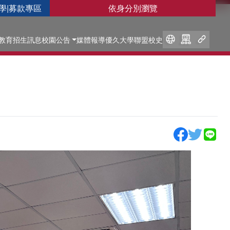
學
|
募款專區
依身分別瀏覽
教育
招生訊息
校園公告
媒體報導
優久大學聯盟
校史