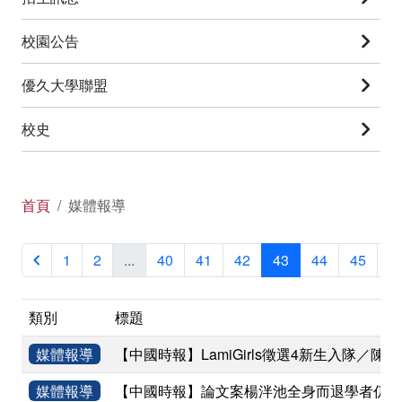
校園公告
優久大學聯盟
校史
首頁
媒體報導
1
2
...
40
41
42
43
44
45
4
類別
標題
媒體報導
【中國時報】LamiGirls徵選4新生入隊／
媒體報導
【中國時報】論文案楊泮池全身而退學者仍盼