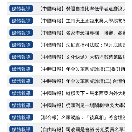
媒體報導
【中國時報】勞退自提比率低學者這麼說／盧
媒體報導
【中國時報】主持天王駕臨東吳大學鵝爸陳秋
媒體報導
【中國時報】名家李念祖專欄－陪審、參審與
媒體報導
【中國時報】法庭直播司法院：視月底國是會
媒體報導
【中國時報】文化快遞》大稻埕戲苑第四屆青
媒體報導
【中時日報】年金改革圓桌論壇(三)提升所
媒體報導
【中時時報】年金改革圓桌論壇(二) 台灣
媒體報導
【中國時報】縱橫天下－馬來西亞內外大亂鬥
媒體報導
【中國時報】從頭到尾一場鬧劇/東吳大學法
媒體報導
【聯合報】名家縱論：「後真相」將會埋沒真
媒體報導
【自由時報】司改國是會議 分組委員名單曝