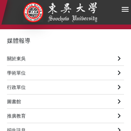
:::
:::
:::
媒體報導
關於東吳
學術單位
行政單位
圖書館
推廣教育
招生訊息